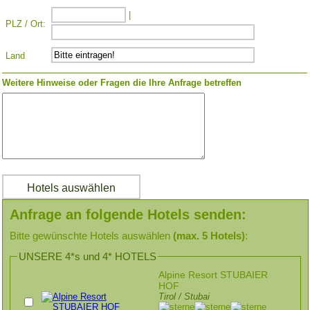
|
PLZ / Ort:
Land
Weitere Hinweise oder Fragen die Ihre Anfrage betreffen
Anfrage an folgende Hotels senden:
Bitte gewünschte Hotels auswählen
(max. 5 Hotels)
:
UNSERE 4*s und 4* HOTELS
Alpine Resort STUBAIER
HOF
Tirol / Stubai