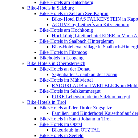
Bike-Hotels am Katschberg
Bike-Hotels in Salzburg
Bike-Hotels in Zell am See-Kaprun
Bike- Hotel DAS FALKENSTEIN in Kapr
ACTIVE by Leitner´s am Kitzsteinhorn
Bike-Hotels am Hochkönig
Hochkönig Lifetimehotel EDER in Maria A
Bike-Hotels in Saalbach-Hinterglemm
Bike-Hotel eva, village in Saalbach-Hinter
Bike-Hotels in Filzmoos
Bikehotels in Leogang
Bike-Hotels in Oberösterreich
Bike-Hotels an der Donau
Sagenhafter Urlaub an der Donau
Bike-Hotels im Mühlviertel
RADURLAUB mit WEITBLICK im Mühlvi
Bike-Hotels im Salzkammergut
PURE Lebensfreude im Salzkammergut
Bike-Hotels in Tirol
Bike-Hotels auf der Tiroler Zugspitze
Familien- und Kinderhotel Kaiserhof auf der
Bike-Hotels in Sankt Johann in Tirol
Bike-Hotels im Ötztal
Bikeurlaub im ÖTZTAL
Bike-Hotels in Seefeld