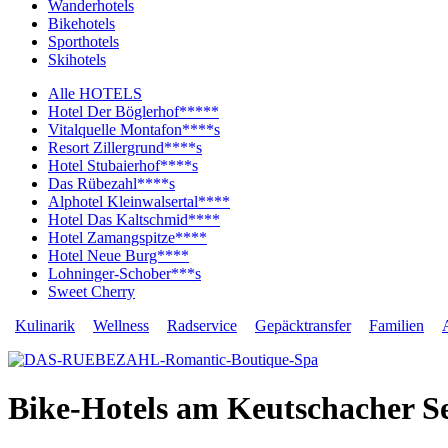
Wanderhotels
Bikehotels
Sporthotels
Skihotels
Alle HOTELS
Hotel Der Böglerhof*****
Vitalquelle Montafon****s
Resort Zillergrund****s
Hotel Stubaierhof****s
Das Rübezahl****s
Alphotel Kleinwalsertal****
Hotel Das Kaltschmid****
Hotel Zamangspitze****
Hotel Neue Burg****
Lohninger-Schober***s
Sweet Cherry
Kulinarik
Wellness
Radservice
Gepäcktransfer
Familien
Bike-Hotels am Keutschacher S