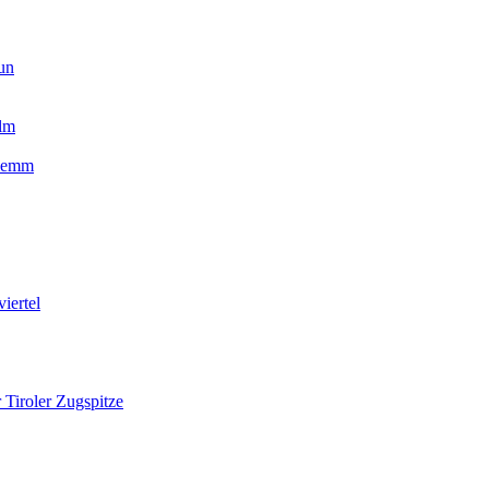
un
lm
glemm
ertel
 Tiroler Zugspitze