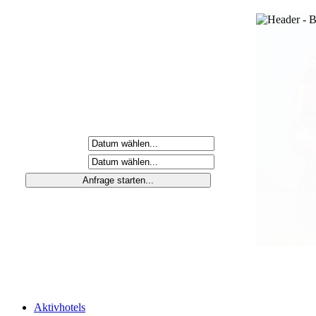
Anreisetag
Abreisetag
Aktivhotels