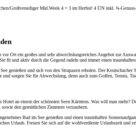
rchen/Großvenediger
Mid.Week 4 = 3 im Herbst! 4 ÜN inkl. ¾-Genuss
nden
ern vor Ort ein großes und sehr abwechslungsreiches Angebot zur Ausw
Sie fit und aktiv durch die Gegend radeln und immer einen traumhaften
m See genießen und sich von den Strapazen erholen. Der Keutschacher S
e und sorgen Sie für Abwechslung, denn auch zum Golfen, Tennis, Tisch
es Hotel an einem der schönsten Seen Kärntens. Was will man mehr? Dor
en, sowie den gemütlichen Zimmern verzaubern.
ngenehmes Bad im See genießen und einen traumhaften Sonnenaufgang er
n Urlaub. Freuen Sie sich auf die wohlverdiente Urlaubszeit und erh