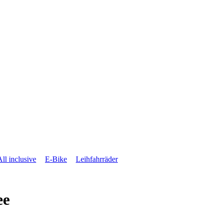
All inclusive
E-Bike
Leihfahrräder
ee