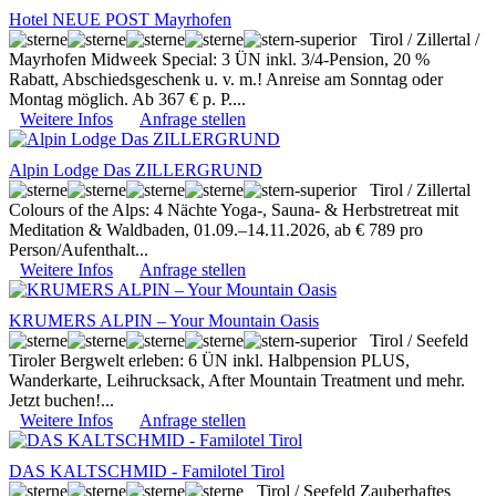
Hotel NEUE POST Mayrhofen
Tirol / Zillertal /
Mayrhofen
Midweek Special: 3 ÜN inkl. 3/4-Pension, 20 %
Rabatt, Abschiedsgeschenk u. v. m.! Anreise am Sonntag oder
Montag möglich. Ab 367 € p. P....
Weitere Infos
Anfrage stellen
Alpin Lodge Das ZILLERGRUND
Tirol / Zillertal
Colours of the Alps: 4 Nächte Yoga-, Sauna- & Herbstretreat mit
Meditation & Waldbaden, 01.09.–14.11.2026, ab € 789 pro
Person/Aufenthalt...
Weitere Infos
Anfrage stellen
KRUMERS ALPIN – Your Mountain Oasis
Tirol / Seefeld
Tiroler Bergwelt erleben: 6 ÜN inkl. Halbpension PLUS,
Wanderkarte, Leihrucksack, After Mountain Treatment und mehr.
Jetzt buchen!...
Weitere Infos
Anfrage stellen
DAS KALTSCHMID - Familotel Tirol
Tirol / Seefeld
Zauberhaftes