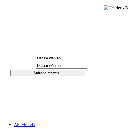
Anreisetag
Abreisetag
Aktivhotels