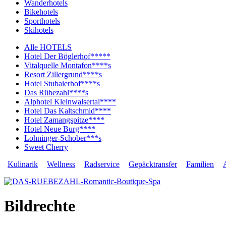
Wanderhotels
Bikehotels
Sporthotels
Skihotels
Alle HOTELS
Hotel Der Böglerhof*****
Vitalquelle Montafon****s
Resort Zillergrund****s
Hotel Stubaierhof****s
Das Rübezahl****s
Alphotel Kleinwalsertal****
Hotel Das Kaltschmid****
Hotel Zamangspitze****
Hotel Neue Burg****
Lohninger-Schober***s
Sweet Cherry
Kulinarik
Wellness
Radservice
Gepäcktransfer
Familien
Bildrechte