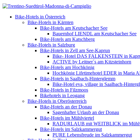
Bike-Hotels in Österreich
Bike-Hotels in Kärnten
Bike-Hotels am Keutschacher See
Bauernhof LIENDL am Keutschacher See
Bike-Hotels am Katschberg
Bike-Hotels in Salzburg
Bike-Hotels in Zell am See-Kaprun
Bike- Hotel DAS FALKENSTEIN in Kapr
ACTIVE by Leitner´s am Kitzsteinhorn
Bike-Hotels am Hochkönig
Hochkönig Lifetimehotel EDER in Maria A
Bike-Hotels in Saalbach-Hinterglemm
Bike-Hotel eva, village in Saalbach-Hinter
Bike-Hotels in Filzmoos
Bikehotels in Leogang
Bike-Hotels in Oberösterreich
Bike-Hotels an der Donau
Sagenhafter Urlaub an der Donau
Bike-Hotels im Mühlviertel
RADURLAUB mit WEITBLICK im Mühlvi
Bike-Hotels im Salzkammergut
PURE Lebensfreude im Salzkammergut