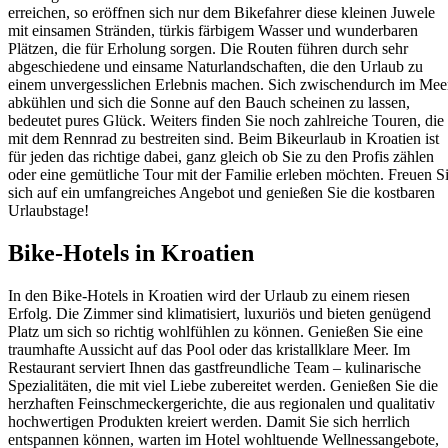
erreichen, so eröffnen sich nur dem Bikefahrer diese kleinen Juwele
mit einsamen Stränden, türkis färbigem Wasser und wunderbaren
Plätzen, die für Erholung sorgen. Die Routen führen durch sehr
abgeschiedene und einsame Naturlandschaften, die den Urlaub zu
einem unvergesslichen Erlebnis machen. Sich zwischendurch im Mee
abkühlen und sich die Sonne auf den Bauch scheinen zu lassen,
bedeutet pures Glück. Weiters finden Sie noch zahlreiche Touren, die
mit dem Rennrad zu bestreiten sind. Beim Bikeurlaub in Kroatien ist
für jeden das richtige dabei, ganz gleich ob Sie zu den Profis zählen
oder eine gemütliche Tour mit der Familie erleben möchten. Freuen S
sich auf ein umfangreiches Angebot und genießen Sie die kostbaren
Urlaubstage!
Bike-Hotels in Kroatien
In den Bike-Hotels in Kroatien wird der Urlaub zu einem riesen
Erfolg. Die Zimmer sind klimatisiert, luxuriös und bieten genügend
Platz um sich so richtig wohlfühlen zu können. Genießen Sie eine
traumhafte Aussicht auf das Pool oder das kristallklare Meer. Im
Restaurant serviert Ihnen das gastfreundliche Team – kulinarische
Spezialitäten, die mit viel Liebe zubereitet werden. Genießen Sie die
herzhaften Feinschmeckergerichte, die aus regionalen und qualitativ
hochwertigen Produkten kreiert werden. Damit Sie sich herrlich
entspannen können, warten im Hotel wohltuende Wellnessangebote,