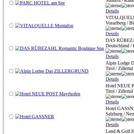
Südtirol / Kalt
Details
VITALQUELL
Vorarlberg / B
Details
DAS RÜBEZAH
Deutschland / 
Details
Alpin Lodge
Tirol / Zillertal
Details
Hotel NEUE 
Tirol / Zillert
Details
Hotel GASS
Salzburg / Ne
Details
Land & Golf