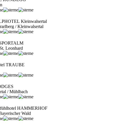
an
ALPHOTEL Kleinwalsertal
rarlberg / Kleinwalsertal
rt SPORTALM
/ St. Leonhard
Hotel TRAUBE
ODGES
ertal / Mühlbach
hlfühlhotel HAMMERHOF
Bayerischer Wald