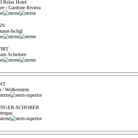
Relax Hotel
see / Gardone Riviera
NN
naun-Ischgl
WIRT
au am Achensee
ONT
n / Wolkenstein
HNINGER-SCHOBER
tergau