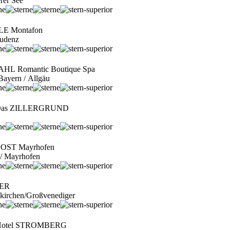
erer See
E Montafon
ludenz
L Romantic Boutique Spa
Bayern / Allgäu
 Das ZILLERGRUND
POST Mayrhofen
al / Mayrhofen
NER
ukirchen/Großvenediger
 Hotel STROMBERG