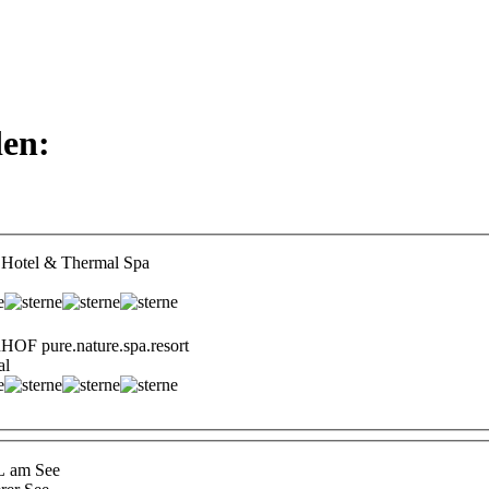
den:
otel & Thermal Spa
 pure.nature.spa.resort
al
 am See