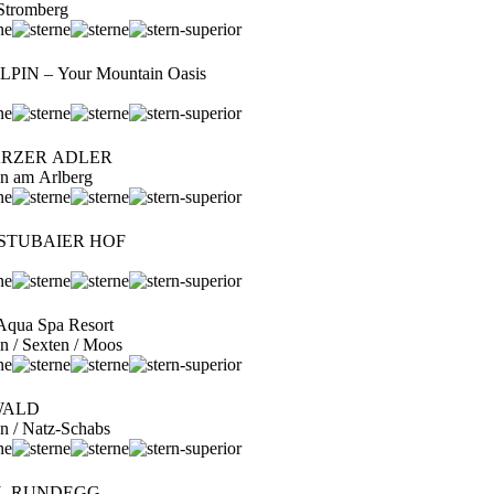
 Stromberg
IN – Your Mountain Oasis
ARZER ADLER
ton am Arlberg
rt STUBAIER HOF
ua Spa Resort
en / Sexten / Moos
WALD
en / Natz-Schabs
EL RUNDEGG