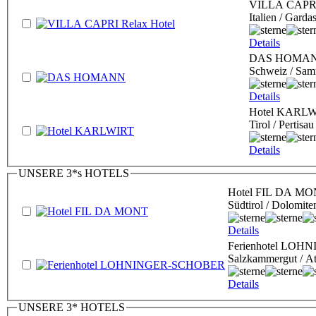
VILLA CAPRI 
Italien / Garda
Details
DAS HOMA
Schweiz / Sam
Details
Hotel KARL
Tirol / Pertis
Details
UNSERE 3*s HOTELS
Hotel FIL DA M
Südtirol / Dolomite
Details
Ferienhotel LO
Salzkammergut / At
Details
UNSERE 3* HOTELS