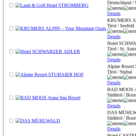
Deutschland /
Details
KRUMERS ALP
Tirol / Seefeld
Details
Hotel SCHW
Tirol / St. An
Details
Alpine Reso
Tirol / Stubai
Details
BAD MOOS Aq
Südtirol / Boz
Details
DAS MÜHL
Südtirol / Boz
Details
Hotel CAST