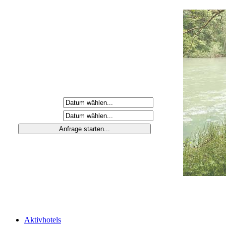
Anreisetag
Abreisetag
Aktivhotels