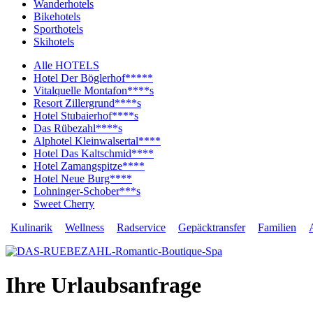
Wanderhotels
Bikehotels
Sporthotels
Skihotels
Alle HOTELS
Hotel Der Böglerhof*****
Vitalquelle Montafon****s
Resort Zillergrund****s
Hotel Stubaierhof****s
Das Rübezahl****s
Alphotel Kleinwalsertal****
Hotel Das Kaltschmid****
Hotel Zamangspitze****
Hotel Neue Burg****
Lohninger-Schober***s
Sweet Cherry
Kulinarik
Wellness
Radservice
Gepäcktransfer
Familien
Ihre Urlaubsanfrage