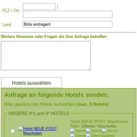
|
PLZ / Ort:
Land
Weitere Hinweise oder Fragen die Ihre Anfrage betreffen
Anfrage an folgende Hotels senden:
Bitte gewünschte Hotels auswählen
(max. 5 Hotels)
:
UNSERE 4*s und 4* HOTELS
Hotel NEUE POST Mayrhofen
Tirol / Zillertal / Mayrhofen