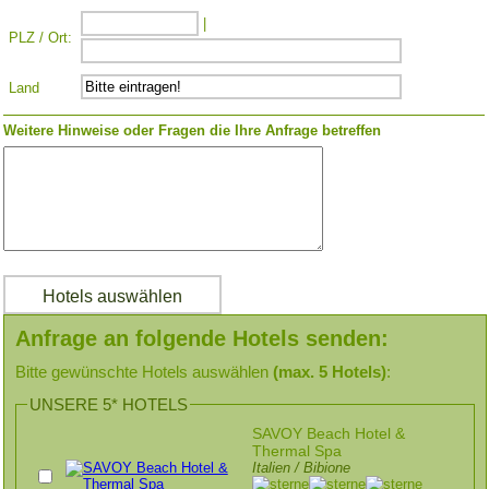
|
PLZ / Ort:
Land
Weitere Hinweise oder Fragen die Ihre Anfrage betreffen
Anfrage an folgende Hotels senden:
Bitte gewünschte Hotels auswählen
(max. 5 Hotels)
:
UNSERE 5* HOTELS
SAVOY Beach Hotel &
Thermal Spa
Italien / Bibione