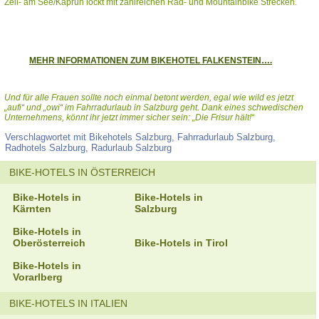
Zell- am See/Kaprun lockt mit zahlreichen Rad- und Mountainbike Strecken.
MEHR INFORMATIONEN ZUM BIKEHOTEL FALKENSTEIN….
Und für alle Frauen sollte noch einmal betont werden, egal wie wild es jetzt
„aufi“ und „owi“ im Fahrradurlaub in Salzburg geht. Dank eines schwedischen
Unternehmens, könnt ihr jetzt immer sicher sein: „Die Frisur hält!“
Verschlagwortet mit
Bikehotels Salzburg
,
Fahrradurlaub Salzburg
,
Radhotels Salzburg
,
Radurlaub Salzburg
BIKE-HOTELS IN ÖSTERREICH
Bike-Hotels in
Bike-Hotels in
Kärnten
Salzburg
Bike-Hotels in
Oberösterreich
Bike-Hotels in Tirol
Bike-Hotels in
Vorarlberg
BIKE-HOTELS IN ITALIEN