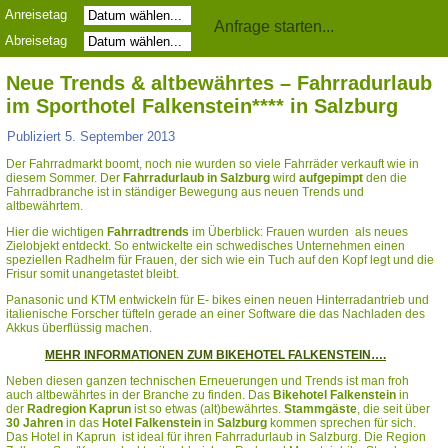
Anreisetag
Abreisetag
Neue Trends & altbewährtes – Fahrradurlaub
im Sporthotel Falkenstein**** in Salzburg
Publiziert
5. September 2013
Der Fahrradmarkt boomt, noch nie wurden so viele Fahrräder verkauft wie in
diesem Sommer. Der
Fahrradurlaub in Salzburg
wird
aufgepimpt
den die
Fahrradbranche ist in ständiger Bewegung aus neuen Trends und
altbewährtem.
Hier die wichtigen
Fahrradtrends
im Überblick: Frauen wurden als neues
Zielobjekt entdeckt. So entwickelte ein schwedisches Unternehmen einen
speziellen Radhelm für Frauen, der sich wie ein Tuch auf den Kopf legt und die
Frisur somit unangetastet bleibt.
Panasonic und KTM entwickeln für E- bikes einen neuen Hinterradantrieb und
italienische Forscher tüfteln gerade an einer Software die das Nachladen des
Akkus überflüssig machen.
MEHR INFORMATIONEN ZUM BIKEHOTEL FALKENSTEIN….
Neben diesen ganzen technischen Erneuerungen und Trends ist man froh
auch altbewährtes in der Branche zu finden. Das
Bikehotel Falkenstein
in
der
Radregion Kaprun
ist so etwas (alt)bewährtes.
Stammgäste
, die seit über
30
Jahren
in das
Hotel Falkenstein
in
Salzburg
kommen sprechen für sich.
Das Hotel in Kaprun ist ideal für ihren Fahrradurlaub in Salzburg. Die Region