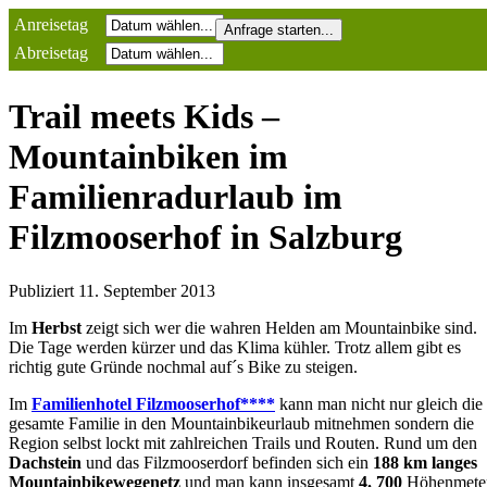
Anreisetag
Abreisetag
Trail meets Kids –
Mountainbiken im
Familienradurlaub im
Filzmooserhof in Salzburg
Publiziert
11. September 2013
Im
Herbst
zeigt sich wer die wahren Helden am Mountainbike sind.
Die Tage werden kürzer und das Klima kühler. Trotz allem gibt es
richtig gute Gründe nochmal auf´s Bike zu steigen.
Im
Familienhotel Filzmooserhof****
kann man nicht nur gleich die
gesamte Familie in den Mountainbikeurlaub mitnehmen sondern die
Region selbst lockt mit zahlreichen Trails und Routen. Rund um den
Dachstein
und das Filzmooserdorf befinden sich ein
188 km langes
Mountainbikewegenetz
und man kann insgesamt
4. 700
Höhenmete