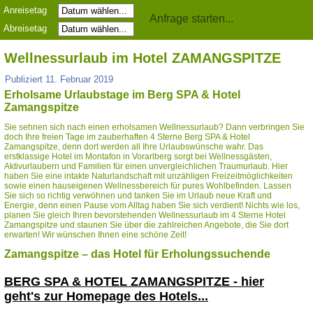
Anreisetag
Abreisetag
Wellnessurlaub im Hotel ZAMANGSPITZE
Publiziert
11. Februar 2019
Erholsame Urlaubstage im Berg SPA & Hotel
Zamangspitze
Sie sehnen sich nach einen erholsamen Wellnessurlaub? Dann verbringen Sie
doch Ihre freien Tage im zauberhaften 4 Sterne Berg SPA & Hotel
Zamangspitze, denn dort werden all Ihre Urlaubswünsche wahr. Das
erstklassige Hotel im Montafon in Vorarlberg sorgt bei Wellnessgästen,
Aktivurlaubern und Familien für einen unvergleichlichen Traumurlaub. Hier
haben Sie eine intakte Naturlandschaft mit unzähligen Freizeitmöglichkeiten
sowie einen hauseigenen Wellnessbereich für pures Wohlbefinden. Lassen
Sie sich so richtig verwöhnen und tanken Sie im Urlaub neue Kraft und
Energie, denn einen Pause vom Alltag haben Sie sich verdient! Nichts wie los,
planen Sie gleich Ihren bevorstehenden Wellnessurlaub im 4 Sterne Hotel
Zamangspitze und staunen Sie über die zahlreichen Angebote, die Sie dort
erwarten! Wir wünschen Ihnen eine schöne Zeit!
Zamangspitze – das Hotel für Erholungssuchende
BERG SPA & HOTEL ZAMANGSPITZE -
hier
geht's zur Homepage des Hotels...